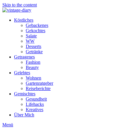
Skip to the content
Köstliches
Gebackenes
Gekochtes
Salate
WW
Desserts
Getränke
Getragenes
Fashion
Beauty
Gelebtes
Wohnen
Gartenratgeber
Reiseberichte
Gemischtes
Gesundheit
Lifehacks
Kreatives
Über Mich
Menü