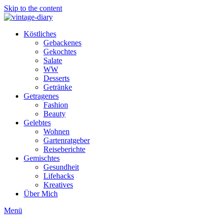
Skip to the content
Köstliches
Gebackenes
Gekochtes
Salate
WW
Desserts
Getränke
Getragenes
Fashion
Beauty
Gelebtes
Wohnen
Gartenratgeber
Reiseberichte
Gemischtes
Gesundheit
Lifehacks
Kreatives
Über Mich
Menü