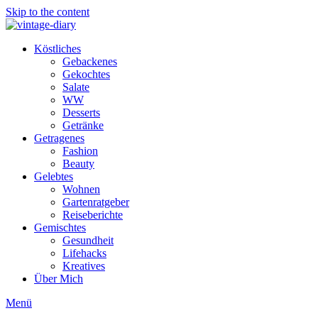
Skip to the content
Köstliches
Gebackenes
Gekochtes
Salate
WW
Desserts
Getränke
Getragenes
Fashion
Beauty
Gelebtes
Wohnen
Gartenratgeber
Reiseberichte
Gemischtes
Gesundheit
Lifehacks
Kreatives
Über Mich
Menü