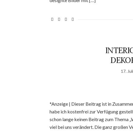
designte Bilder mit […]
INTERI
DEKO
17. Ju
*Anzeige | Dieser Beitrag ist in Zusamme
habe ich kostenfrei zur Verfügung gestell
schon lange keinen Beitrag zum Thema „W
viel bei uns verändert. Die ganz großen V