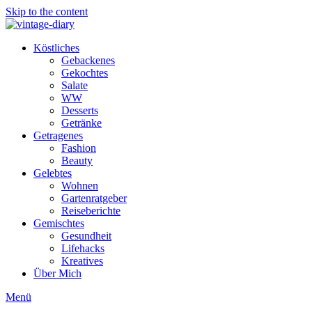
Skip to the content
Köstliches
Gebackenes
Gekochtes
Salate
WW
Desserts
Getränke
Getragenes
Fashion
Beauty
Gelebtes
Wohnen
Gartenratgeber
Reiseberichte
Gemischtes
Gesundheit
Lifehacks
Kreatives
Über Mich
Menü