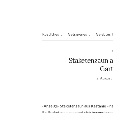
Köstliches
Getragenes
Gelebtes
Staketenzaun a
Gart
2. August
-Anzeige- Staketenzaun aus Kastanie – na
Ein Staketenzaun eignet sich besonders 