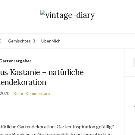
Gemischtes
Über Mich
Gartenratgeber
us Kastanie – natürliche
endekoration
 2020
Keine Kommentare
türliche Gartendekoration: Garten-Inspiration gefällig?
gut um Bereiche im Garten gemütlich und romantisch zu