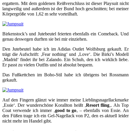
ergattern. Mit dem goldenen Reißverschluss ist dieser Playsuit nicht
langweilig und außerdem ist der Bund hoch geschnitten; bei meiner
Körpergröße von 1,62 m sehr vorteilhaft.
Birkenstock’s und Jutebeutel feierten ebenfalls ein Comeback. Und
genau deswegen durften sie bei mir einziehen.
Den Jutebeutel habe ich im Adidas Outlet Wolfsburg gekauft. Er
trägt die Aufschrift: ‚Fear nothing‘ und ‚Love‘. Die Birki’s Modell
‚Madrid‘ findet ihr bei Zalando. Ein Schuh, den ich wirklich liebe.
Er passt zu vielen Outfits und ist absolut bequem.
Das Fußkettchen im Boho-Stil habe ich übrigens bei Rossmann
gekauft.
Auf den Fingern glänzt wie immer meine Lieblingsnagellackmarke
‚Essie‘. Der wunderschöne Korallton heißt ‚
Resort fling
‚. Als Top
Coat verwende ich immer ‚
good to go
‚ – ebenfalls von Essie. An
den Füßen trage ich ein Gel-Nagellack von P2, den es aktuell leider
nicht mehr im Handel gibt.