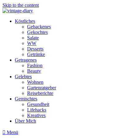
Skip to the content
Köstliches
Gebackenes
Gekochtes
Salate
WW
Desserts
Getränke
Getragenes
Fashion
Beauty
Gelebtes
Wohnen
Gartenratgeber
Reiseberichte
Gemischtes
Gesundheit
Lifehacks
Kreatives
Über Mich
Menü