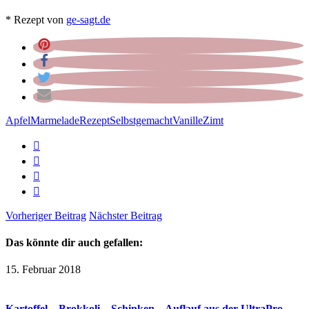
* Rezept von
ge-sagt.de
Apfel
Marmelade
Rezept
Selbstgemacht
Vanille
Zimt
Vorheriger Beitrag
Nächster Beitrag
Das könnte dir auch gefallen:
15. Februar 2018
Kartoffel – Brokkoli – Schinken – Auflauf aus der UltraPro