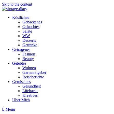
Skip to the content
Köstliches
Gebackenes
Gekochtes
Salate
WW
Desserts
Getränke
Getragenes
Fashion
Beauty
Gelebtes
Wohnen
Gartenratgeber
Reiseberichte
Gemischtes
Gesundheit
Lifehacks
Kreatives
Über Mich
Menü