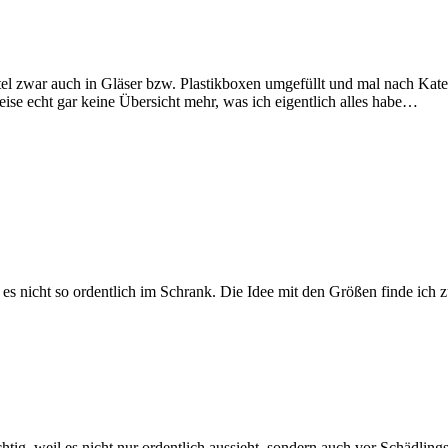
ttel zwar auch in Gläser bzw. Plastikboxen umgefüllt und mal nach Ka
eise echt gar keine Übersicht mehr, was ich eigentlich alles habe…
t es nicht so ordentlich im Schrank. Die Idee mit den Größen finde ich
htig, weil es nicht nur ordentlich aussieht, sondern auch vor Schädlings