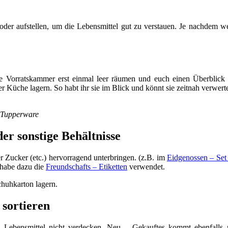
der aufstellen, um die Lebensmittel gut zu verstauen. Je nachdem wel
re Vorratskammer erst einmal leer räumen und euch einen Überblick üb
der Küche lagern. So habt ihr sie im Blick und könnt sie zeitnah verwert
n Tupperware
er sonstige Behältnisse
 Zucker (etc.) hervorragend unterbringen. (z.B. im
Eidgenossen – Set
 habe dazu die
Freundschafts – Etiketten
verwendet.
chuhkarton lagern.
sortieren
re Lebensmittel nicht verdecken. Neu – Gekauftes kommt ebenfalls na