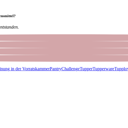
ensmittel?
entstanden.
nung in der Vorratskammer
PantryChallenge
Tupper
Tupperware
Tupplo