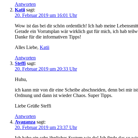
Antworten
Katii
sagt:
20. Februar 2019 um 16:01 Uhr
Wow ist das bei dir schön ordentlich! Ich hab meine Lebensmi
Gerade ein Vorratsplan wär wirklich gut für mich, ich hab teilw
Danke für die informativen Tipps!
Alles Liebe,
Katii
Antworten
Steffi
sagt:
20. Februar 2019 um 20:33 Uhr
Huhu,
ich kann mir von dir eine Scheibe abschneiden, denn bei mir is
Ordnung und dann ist wieder Chaos. Super Tipps.
Liebe Grüße Steffi
Antworten
Avaganza
sagt:
20. Februar 2019 um 23:37 Uhr
Ich habe ein sehr ähnliches System wie du! Ich finde das so wic