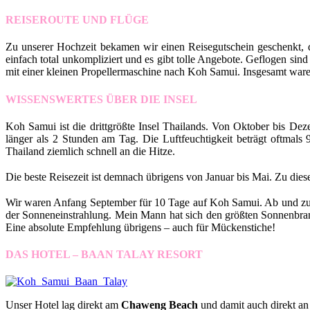
REISEROUTE UND FLÜGE
Zu unserer Hochzeit bekamen wir einen Reisegutschein geschenkt, d
einfach total unkompliziert und es gibt tolle Angebote. Geflogen
mit einer kleinen Propellermaschine nach Koh Samui. Insgesamt war
WISSENSWERTES ÜBER DIE INSEL
Koh Samui ist die drittgrößte Insel Thailands. Von Oktober bis Dez
länger als 2 Stunden am Tag. Die Luftfeuchtigkeit beträgt oftmal
Thailand ziemlich schnell an die Hitze.
Die beste Reisezeit ist demnach übrigens von Januar bis Mai. Zu die
Wir waren Anfang September für 10 Tage auf Koh Samui. Ab und zu h
der Sonneneinstrahlung. Mein Mann hat sich den größten Sonnenbrand 
Eine absolute Empfehlung übrigens – auch für Mückenstiche!
DAS HOTEL – BAAN TALAY RESORT
Unser Hotel lag direkt am
Chaweng Beach
und damit auch direkt an