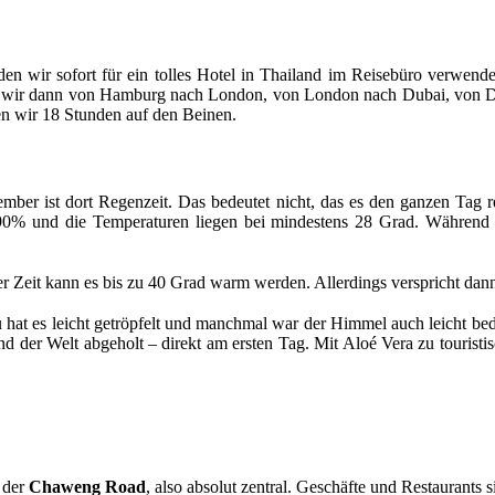
en wir sofort für ein tolles Hotel in Thailand im Reisebüro verwen
 sind wir dann von Hamburg nach London, von London nach Dubai, von 
en wir 18 Stunden auf den Beinen.
ember ist dort Regenzeit. Das bedeutet nicht, das es den ganzen Tag r
s 90% und die Temperaturen liegen bei mindestens 28 Grad. Während e
ser Zeit kann es bis zu 40 Grad warm werden. Allerdings verspricht d
at es leicht getröpfelt und manchmal war der Himmel auch leicht bede
der Welt abgeholt – direkt am ersten Tag. Mit Aloé Vera zu touristis
 der
Chaweng Road
, also absolut zentral. Geschäfte und Restaurants s