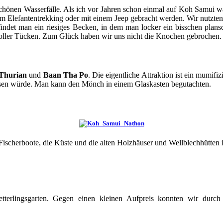
hönen Wasserfälle. Als ich vor Jahren schon einmal auf Koh Samui war,
em Elefantentrekking oder mit einem Jeep gebracht werden. Wir nutzten
det man ein riesiges Becken, in dem man locker ein bisschen plans
voller Tücken. Zum Glück haben wir uns nicht die Knochen gebrochen.
Thurian
und
Baan Tha Po
. Die eigentliche Attraktion ist ein mumifi
esen würde. Man kann den Mönch in einem Glaskasten begutachten.
 Fischerboote, die Küste und die alten Holzhäuser und Wellblechhütten
erlingsgarten. Gegen einen kleinen Aufpreis konnten wir durch 