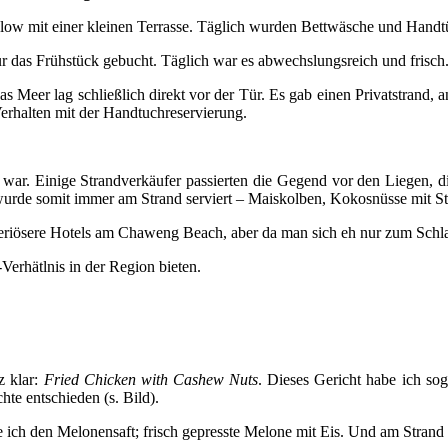
galow mit einer kleinen Terrasse. Täglich wurden Bettwäsche und Han
r das Frühstück gebucht. Täglich war es abwechslungsreich und frisch
s Meer lag schließlich direkt vor der Tür. Es gab einen Privatstrand
rhalten mit der Handtuchreservierung.
ar. Einige Strandverkäufer passierten die Gegend vor den Liegen, die
urde somit immer am Strand serviert – Maiskolben, Kokosnüsse mit Str
eriösere Hotels am Chaweng Beach, aber da man sich eh nur zum Schlaf
Verhätlnis in der Region bieten.
z klar:
Fried Chicken with Cashew Nuts
. Dieses Gericht habe ich so
hte entschieden (s. Bild).
e ich den Melonensaft; frisch gepresste Melone mit Eis. Und am Strand