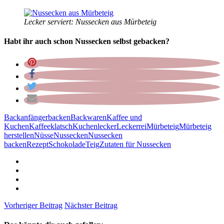
Lecker serviert: Nussecken aus Mürbeteig
Habt ihr auch schon Nussecken selbst gebacken?
Backanfänger
backen
Backwaren
Kaffee und
Kuchen
Kaffeeklatsch
Kuchen
lecker
Leckerrei
Mürbeteig
Mürbeteig
herstellen
Nüsse
Nussecken
Nussecken
backen
Rezept
Schokolade
Teig
Zutaten für Nussecken
Vorheriger Beitrag
Nächster Beitrag