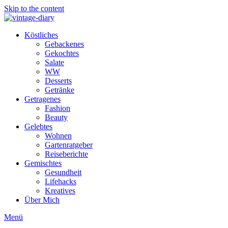
Skip to the content
Köstliches
Gebackenes
Gekochtes
Salate
WW
Desserts
Getränke
Getragenes
Fashion
Beauty
Gelebtes
Wohnen
Gartenratgeber
Reiseberichte
Gemischtes
Gesundheit
Lifehacks
Kreatives
Über Mich
Menü