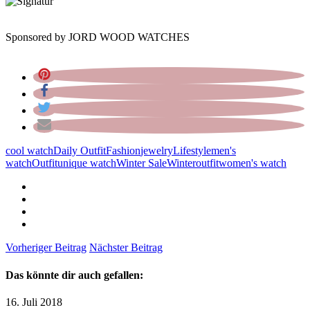
Sponsored by JORD WOOD WATCHES
cool watch
Daily Outfit
Fashion
jewelry
Lifestyle
men's
watch
Outfit
unique watch
Winter Sale
Winteroutfit
women's watch
Vorheriger Beitrag
Nächster Beitrag
Das könnte dir auch gefallen:
16. Juli 2018