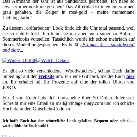
Das Armband der Uhr ist aus Sandelholz gearbeitet. Ich habe so
etwas vorher noch nie gesehen! Das Zifferblatt ist in einem warmen
grau gehalten, die Zeiger in rosé-gold – meine momentane
Lieblingsfarbe!
Zu diesem „erdfarbenen“ Look finde ich die Uhr total passend, weil
sie so natürlich ist. Ich kann sie mir aber auch super zu Boho –
Sommerlooks vorstellen. Tatsächlich wurde ich schon mehrfach auf
dieses Modell angesprochen. Es heißt „
Frankie 35 – sandalwood
and slate
„.
Es gibt so viele verschiedene „Woodwatches“, schaut Euch dafür
unbedingt auf der
Website
um. Für eine Giftcard, meldet Euch
hier
an. Ihr erhaltet mit ihr Prozente auf eine der tollen Uhren von
JORD.
Für 3 von Euch habe ich Gutscheine über 50 Dollar. Interesse?
Schreibt mir eine Email an mail@vintage-diary.com und ich schicke
Euch dann den Gutschein-Code zu.
Ich hoffe Euch hat der winterliche Look gefallen. Bequem oder schick –
worin fühlt ihr Euch wohl?