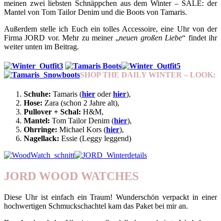
meinen zwei liebsten Schnäppchen aus dem Winter – SALE: der
Mantel von Tom Tailor Denim und die Boots von Tamaris.
Außerdem stelle ich Euch ein tolles Accessoire, eine Uhr von der
Firma JORD vor. Mehr zu meiner „
neuen großen Liebe
“ findet ihr
weiter unten im Beitrag.
SHOP THE DAILY WINTER – LOOK:
Schuhe:
Tamaris (
hier
oder
hier
),
Hose:
Zara (schon 2 Jahre alt),
Pullover + Schal:
H&M,
Mantel:
Tom Tailor Denim (
hier
),
Ohrringe:
Michael Kors (
hier
),
Nagellack:
Essie (Leggy leggend)
JORD WOOD WATCHES
Diese Uhr ist einfach ein Traum! Wunderschön verpackt in einer
hochwertigen Schmuckschachtel kam das Paket bei mir an.