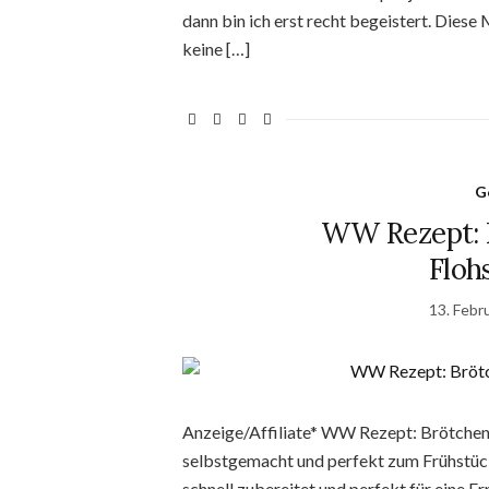
dann bin ich erst recht begeistert. Diese
keine […]
G
WW Rezept: B
Floh
13. Febr
Anzeige/Affiliate* WW Rezept: Brötchen 
selbstgemacht und perfekt zum Frühstück.
schnell zubereitet und perfekt für eine E