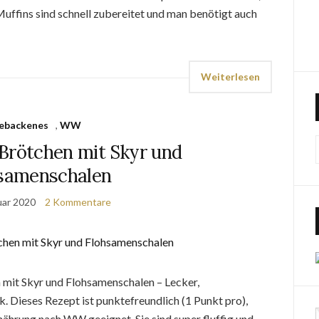
 Muffins sind schnell zubereitet und man benötigt auch
Weiterlesen
ebackenes
,
WW
rötchen mit Skyr und
samenschalen
uar 2020
2 Kommentare
mit Skyr und Flohsamenschalen – Lecker,
 Dieses Rezept ist punktefreundlich (1 Punkt pro),
rnährung nach WW geeignet. Sie sind super fluffig und