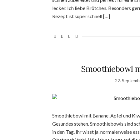
lecker. Ich liebe Brötchen. Besonders g
Rezept ist super schnell […]
Smoothiebowl mi
22. Septemb
Smoothiebowl mit Banane, Apfel und Kiwi –
Gesundes stehen. Smoothiebowls sind schn
in den Tag. Ihr wisst ja, normalerweise 
Obst nach Wahl. Wie ich so lange auf die