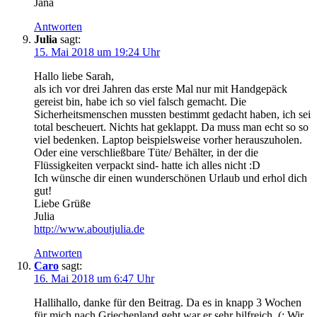
Jana
Antworten
Julia
sagt:
15. Mai 2018 um 19:24 Uhr
Hallo liebe Sarah,
als ich vor drei Jahren das erste Mal nur mit Handgepäck
gereist bin, habe ich so viel falsch gemacht. Die
Sicherheitsmenschen mussten bestimmt gedacht haben, ich sei
total bescheuert. Nichts hat geklappt. Da muss man echt so so
viel bedenken. Laptop beispielsweise vorher herauszuholen.
Oder eine verschließbare Tüte/ Behälter, in der die
Flüssigkeiten verpackt sind- hatte ich alles nicht :D
Ich wünsche dir einen wunderschönen Urlaub und erhol dich
gut!
Liebe Grüße
Julia
http://www.aboutjulia.de
Antworten
Caro
sagt:
16. Mai 2018 um 6:47 Uhr
Hallihallo, danke für den Beitrag. Da es in knapp 3 Wochen
für mich nach Griechenland geht war er sehr hilfreich. (: Wir