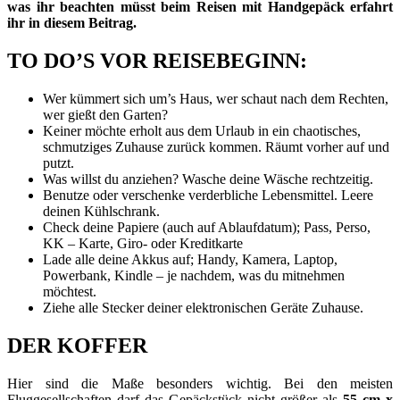
was ihr beachten müsst beim Reisen mit Handgepäck erfahrt
ihr in diesem Beitrag.
TO DO’S VOR REISEBEGINN:
Wer kümmert sich um’s Haus, wer schaut nach dem Rechten,
wer gießt den Garten?
Keiner möchte erholt aus dem Urlaub in ein chaotisches,
schmutziges Zuhause zurück kommen. Räumt vorher auf und
putzt.
Was willst du anziehen? Wasche deine Wäsche rechtzeitig.
Benutze oder verschenke verderbliche Lebensmittel. Leere
deinen Kühlschrank.
Check deine Papiere (auch auf Ablaufdatum); Pass, Perso,
KK – Karte, Giro- oder Kreditkarte
Lade alle deine Akkus auf; Handy, Kamera, Laptop,
Powerbank, Kindle – je nachdem, was du mitnehmen
möchtest.
Ziehe alle Stecker deiner elektronischen Geräte Zuhause.
DER KOFFER
Hier sind die Maße besonders wichtig. Bei den meisten
Fluggesellschaften darf das Gepäckstück nicht größer als
55 cm x