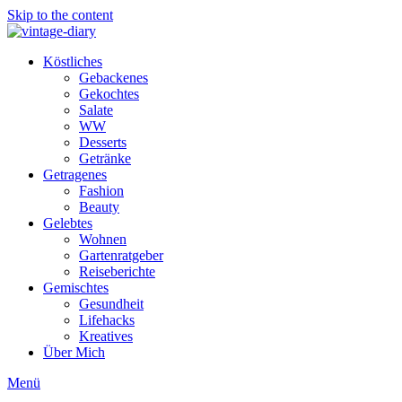
Skip to the content
Köstliches
Gebackenes
Gekochtes
Salate
WW
Desserts
Getränke
Getragenes
Fashion
Beauty
Gelebtes
Wohnen
Gartenratgeber
Reiseberichte
Gemischtes
Gesundheit
Lifehacks
Kreatives
Über Mich
Menü