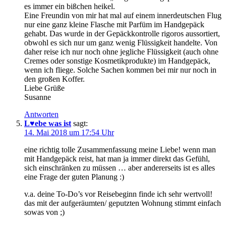
es immer ein bißchen heikel.
Eine Freundin von mir hat mal auf einem innerdeutschen Flug
nur eine ganz kleine Flasche mit Parfüm im Handgepäck
gehabt. Das wurde in der Gepäckkontrolle rigoros aussortiert,
obwohl es sich nur um ganz wenig Flüssigkeit handelte. Von
daher reise ich nur noch ohne jegliche Flüssigkeit (auch ohne
Cremes oder sonstige Kosmetikprodukte) im Handgepäck,
wenn ich fliege. Solche Sachen kommen bei mir nur noch in
den großen Koffer.
Liebe Grüße
Susanne
Antworten
L♥ebe was ist
sagt:
14. Mai 2018 um 17:54 Uhr
eine richtig tolle Zusammenfassung meine Liebe! wenn man
mit Handgepäck reist, hat man ja immer direkt das Gefühl,
sich einschränken zu müssen … aber andererseits ist es alles
eine Frage der guten Planung :)
v.a. deine To-Do’s vor Reisebeginn finde ich sehr wertvoll!
das mit der aufgeräumten/ geputzten Wohnung stimmt einfach
sowas von ;)