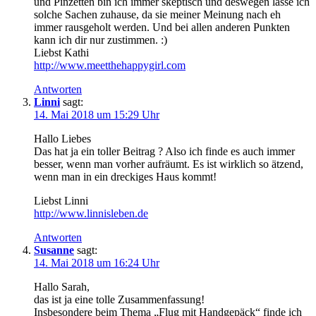
und Pinzetten bin ich immer skeptisch und deswegen lasse ich
solche Sachen zuhause, da sie meiner Meinung nach eh
immer rausgeholt werden. Und bei allen anderen Punkten
kann ich dir nur zustimmen. :)
Liebst Kathi
http://www.meetthehappygirl.com
Antworten
Linni
sagt:
14. Mai 2018 um 15:29 Uhr
Hallo Liebes
Das hat ja ein toller Beitrag ? Also ich finde es auch immer
besser, wenn man vorher aufräumt. Es ist wirklich so ätzend,
wenn man in ein dreckiges Haus kommt!
Liebst Linni
http://www.linnisleben.de
Antworten
Susanne
sagt:
14. Mai 2018 um 16:24 Uhr
Hallo Sarah,
das ist ja eine tolle Zusammenfassung!
Insbesondere beim Thema „Flug mit Handgepäck“ finde ich