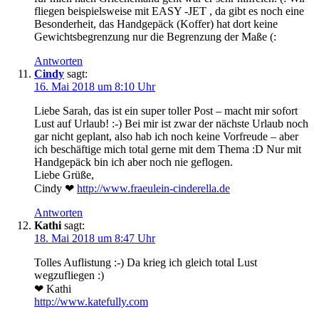
fliegen beispielsweise mit EASY -JET , da gibt es noch eine
Besonderheit, das Handgepäck (Koffer) hat dort keine
Gewichtsbegrenzung nur die Begrenzung der Maße (:
Antworten
Cindy
sagt:
16. Mai 2018 um 8:10 Uhr
Liebe Sarah, das ist ein super toller Post – macht mir sofort
Lust auf Urlaub! :-) Bei mir ist zwar der nächste Urlaub noch
gar nicht geplant, also hab ich noch keine Vorfreude – aber
ich beschäftige mich total gerne mit dem Thema :D Nur mit
Handgepäck bin ich aber noch nie geflogen.
Liebe Grüße,
Cindy ❤
http://www.fraeulein-cinderella.de
Antworten
Kathi
sagt:
18. Mai 2018 um 8:47 Uhr
Tolles Auflistung :-) Da krieg ich gleich total Lust
wegzufliegen :)
❤ Kathi
http://www.katefully.com