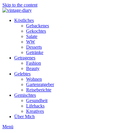
Skip to the content
Köstliches
Gebackenes
Gekochtes
Salate
WW
Desserts
Getränke
Getragenes
Fashion
Beauty
Gelebtes
Wohnen
Gartenratgeber
Reiseberichte
Gemischtes
Gesundheit
Lifehacks
Kreatives
Über Mich
Menü