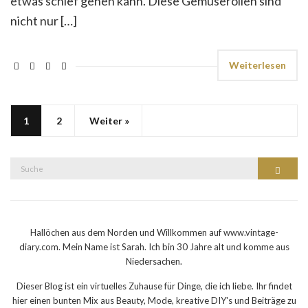
etwas schief gehen kann. Diese Gemüserollen sind
nicht nur […]
Weiterlesen
1
2
Weiter »
Suche
Suche
nach:
Hallöchen aus dem Norden und Willkommen auf www.vintage-
diary.com. Mein Name ist Sarah. Ich bin 30 Jahre alt und komme aus
Niedersachen.
Dieser Blog ist ein virtuelles Zuhause für Dinge, die ich liebe. Ihr findet
hier einen bunten Mix aus Beauty, Mode, kreative DIY's und Beiträge zu