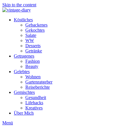
Skip to the content
Köstliches
Gebackenes
Gekochtes
Salate
WW
Desserts
Getränke
Getragenes
Fashion
Beauty
Gelebtes
Wohnen
Gartenratgeber
Reiseberichte
Gemischtes
Gesundheit
Lifehacks
Kreatives
Über Mich
Menü